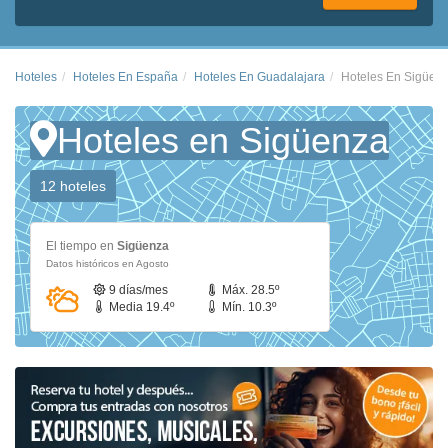
Hoteles
Hoteles En España
Hoteles En Guadalajara
Hoteles En Sigüen
Hoteles en Sigüenza
12 hoteles
El tiempo en
Sigüenza
Datos históricos en Agosto
9 días/mes
Máx. 28.5º
Media 19.4º
Mín. 10.3º