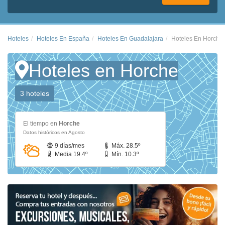
Hoteles
Hoteles En España
Hoteles En Guadalajara
Hoteles En Horche
Hoteles en Horche
3 hoteles
El tiempo en
Horche
Datos históricos en Agosto
9 días/mes
Máx. 28.5º
Media 19.4º
Mín. 10.3º