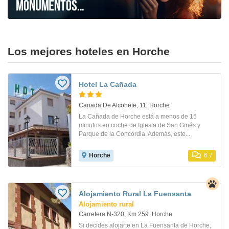
Los mejores hoteles en Horche
Hotel La Cañada
Canada De Alcohete, 11. Horche
La Cañada de Horche está a menos de 15
minutos en coche de Iglesia de San Ginés y
Parque de la Concordia. Además, este...
Horche
6.7
Alojamiento Rural La Fuensanta
Alojamiento rural
Carretera N-320, Km 259. Horche
Si decides alojarte en La Fuensanta de Horche,