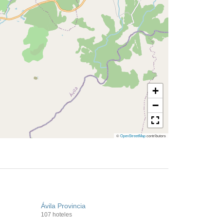
+
−
©
OpenStreetMap
contributors
Ávila Provincia
107 hoteles