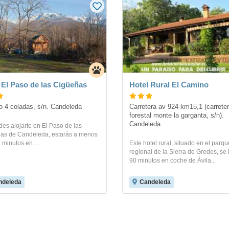
 El Paso de las Cigüeñas
Hotel Rural El Camino
 4 coladas, s/n. Candeleda
Carretera av 924 km15,1 (carreter
forestal monte la garganta, s/n). 
Candeleda
des alojarte en El Paso de las
as de Candeleda, estarás a menos
 minutos en...
Este hotel rural, situado en el parqu
regional de la Sierra de Gredos, se 
90 minutos en coche de Ávila...
ndeleda
Candeleda