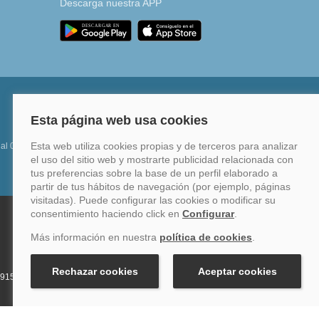
Descarga nuestra APP
 al 0%
Financia hasta en 12 meses o en 4 pagos sin
intereses
34 915759999