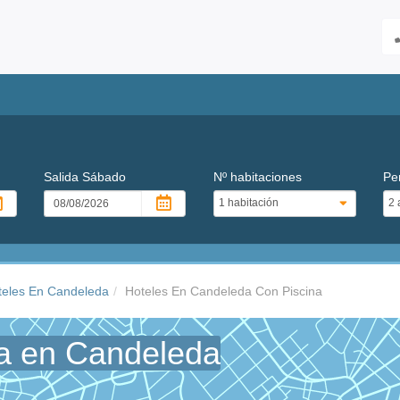
Salida
Sábado
Nº habitaciones
Pe
teles En Candeleda
Hoteles En Candeleda Con Piscina
na en Candeleda