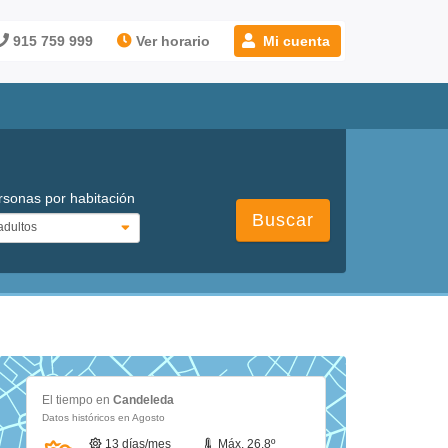
915 759 999
Ver horario
Mi cuenta
rsonas por habitación
Buscar
El tiempo en
Candeleda
Datos históricos en Agosto
13 días/mes
Máx. 26.8º