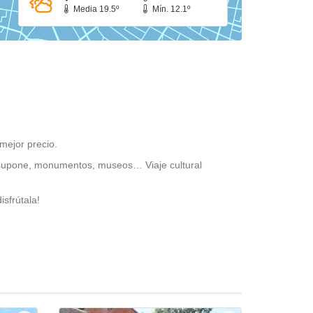
Media 19.5º
Mín. 12.1º
mejor precio.
lo supone, monumentos, museos… Viaje cultural
sfrútala!