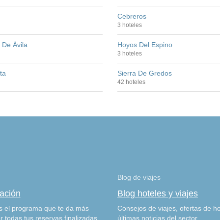
Cebreros
3 hoteles
 De Ávila
Hoyos Del Espino
3 hoteles
ta
Sierra De Gredos
42 hoteles
Blog de viajes
zación
Blog hoteles y viajes
 el programa que te da más
Consejos de viajes, ofertas de ho
r todas tus reservas finalizadas.
últimas noticias del sector.