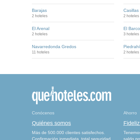
Barajas
Casillas
2 hoteles
2 hoteles
El Arenal
El Barco
2 hoteles
3 hoteles
Navarredonda Gredos
Piedrahí
11 hoteles
2 hoteles
Conócenos
Ahorro
Quiénes somos
Fideli
Más de 500.000 clientes satisfechos.
Tenemos
Confirmación inmediata, total seguridad
saldo po