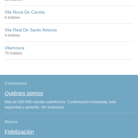
Vila Nova De Cacela
6 hoteles
Vila Real De Santo Antonio
4 hoteles
Vilamoura
75 hoteles
Conócenos
Quiénes somos
Más de 500.000 clientes satisfechos. Confirmación inmediata, total
seguridad y garantía. Sin sorpresas.
Ahorro
Fidelización