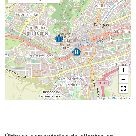
+
−
©
OpenStreetMap
contributors