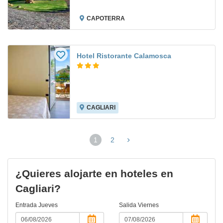
CAPOTERRA
Hotel Ristorante Calamosca
CAGLIARI
1
2
(página
actual)
¿Quieres alojarte en hoteles en
Cagliari?
Entrada
Jueves
Salida
Viernes