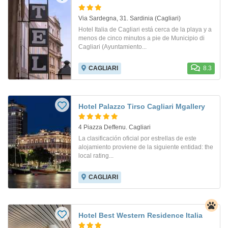
Via Sardegna, 31. Sardinia (Cagliari)
Hotel Italia de Cagliari está cerca de la playa y a
menos de cinco minutos a pie de Municipio di
Cagliari (Ayuntamiento...
CAGLIARI
8.3
Hotel Palazzo Tirso Cagliari Mgallery
4 Piazza Deffenu. Cagliari
La clasificación oficial por estrellas de este
alojamiento proviene de la siguiente entidad: the
local rating...
CAGLIARI
Hotel Best Western Residence Italia