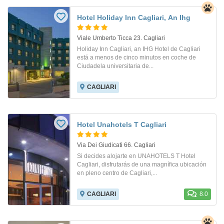
Hotel Holiday Inn Cagliari, An Ihg
Viale Umberto Ticca 23. Cagliari
Holiday Inn Cagliari, an IHG Hotel de Cagliari
está a menos de cinco minutos en coche de
Ciudadela universitaria de...
CAGLIARI
Hotel Unahotels T Cagliari
Via Dei Giudicati 66. Cagliari
Si decides alojarte en UNAHOTELS T Hotel
Cagliari, disfrutarás de una magnífica ubicación
en pleno centro de Cagliari,...
CAGLIARI
8.0