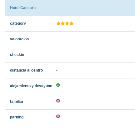
Hotel Caesar's
-
-