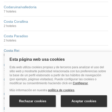
Codaruina/valledoria
7 hoteles
Costa Corallina
2 hoteles
Costa Paradiso
2 hoteles
Costa Rei
6 hoteles
Costa Smeralda
104 hoteles
Crabonaxa/villasimius
19 hoteles
Cugnana Verde
6 hoteles
Domus De Maria