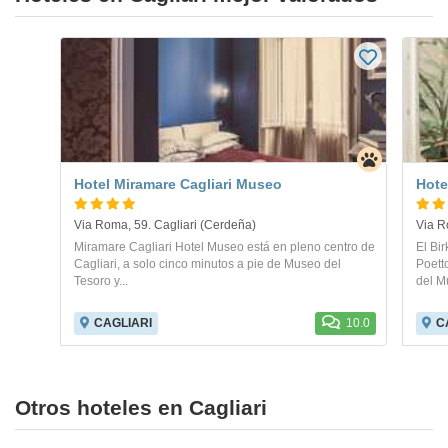
Hotel Miramare Cagliari Museo
Hote
Via Roma, 59. Cagliari (Cerdeña)
Via R
Miramare Cagliari Hotel Museo está en pleno centro de
El Bi
Cagliari, a solo cinco minutos a pie de Museo del
Poett
Tesoro y...
del M
CAGLIARI
10.0
C
Otros hoteles en Cagliari