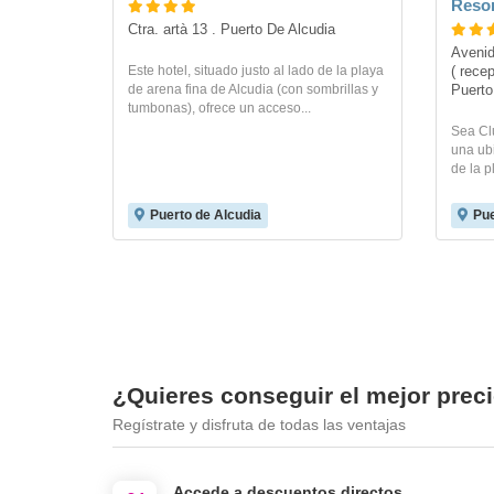
Resor
Ctra. artà 13 . Puerto De Alcudia
Avenida mexic
Este hotel, situado justo al lado de la playa
( rece
de arena fina de Alcudia (con sombrillas y
Puerto
tumbonas), ofrece un acceso...
Sea Clu
una ub
de la p
Puerto de Alcudia
Pue
¿Quieres conseguir el mejor prec
Regístrate y disfruta de todas las ventajas
Accede a descuentos directos