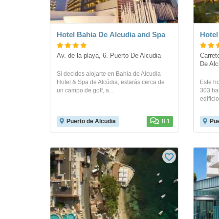
Hotel Bahia De Alcudia and Spa
Hotel
Av. de la playa, 6. Puerto De Alcudia
Carrete
De Alc
Si decides alojarte en Bahia de Alcudia
Hotel & Spa de Alcúdia, estarás cerca de
Este h
un campo de golf, a...
303 hab
edifici
Puerto de Alcudia
8.1
Pue