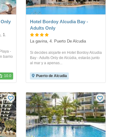
s Only
Hotel Bordoy Alcudia Bay -
Adults Only
 1. 
La gavina, 4. Puerto De Alcudia
Playa -
Si decides alojarte en Hotel Bordoy Alcudia
n barrio
Bay - Adults Only de Alcúdia, estarás junto
al mar y a apenas...
10.0
Puerto de Alcudia