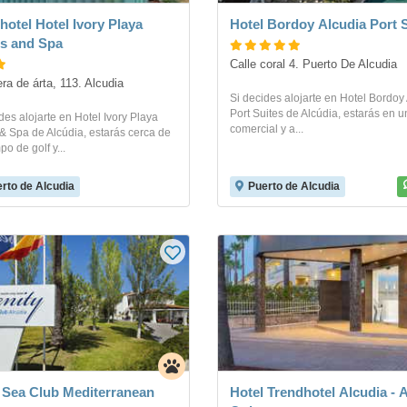
hotel Hotel Ivory Playa
Hotel Bordoy Alcudia Port 
s and Spa
Calle coral 4. Puerto De Alcudia
era de árta, 113. Alcudia
Si decides alojarte en Hotel Bordoy
Port Suites de Alcúdia, estarás en u
des alojarte en Hotel Ivory Playa
comercial y a...
& Spa de Alcúdia, estarás cerca de
o de golf y...
rto de Alcudia
Puerto de Alcudia
 Sea Club Mediterranean
Hotel Trendhotel Alcudia - 