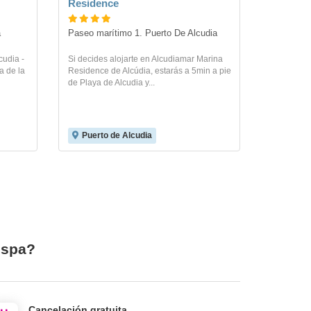
Residence
a
Paseo marítimo 1. Puerto De Alcudia
cudia -
Si decides alojarte en Alcudiamar Marina
a de la
Residence de Alcúdia, estarás a 5min a pie
de Playa de Alcudia y...
Puerto de Alcudia
 spa?
Cancelación gratuita