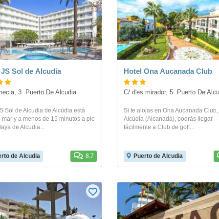
 JS Sol de Alcudia
Hotel Ona Aucanada Club
necia, 3. Puerto De Alcudia
C/ d'es mirador, 5. Puerto De Alc
S Sol de Alcudia de Alcúdia está
Si te alojas en Ona Aucanada Club,
l mar y a menos de 15 minutos a pie
Alcúdia (Alcanada), podrás llegar
laya de Alcudia...
fácilmente a Club de golf...
rto de Alcudia
8.7
Puerto de Alcudia