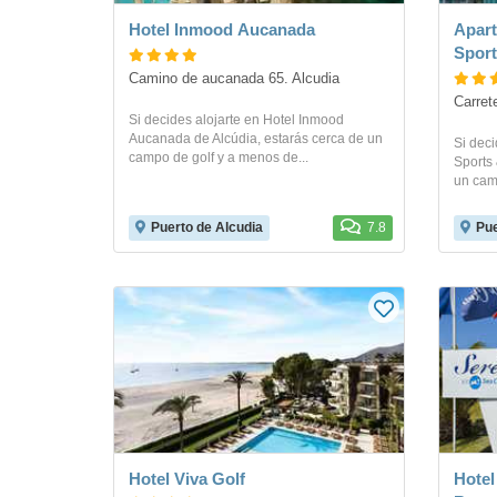
Hotel Inmood Aucanada
Apart
Sport
Camino de aucanada 65. Alcudia
Carret
Si decides alojarte en Hotel Inmood
Aucanada de Alcúdia, estarás cerca de un
Si deci
campo de golf y a menos de...
Sports 
un camp
Puerto de Alcudia
7.8
Pue
Hotel Viva Golf
Hotel