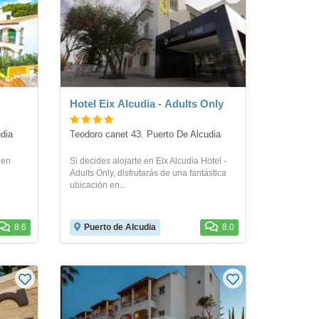
Hotel Eix Alcudia - Adults Only
udia
Teodoro canet 43. Puerto De Alcudia
 en
Si decides alojarte en Eix Alcudia Hotel -
Adults Only, disfrutarás de una fantástica
ubicación en...
8.6
Puerto de Alcudia
8.0