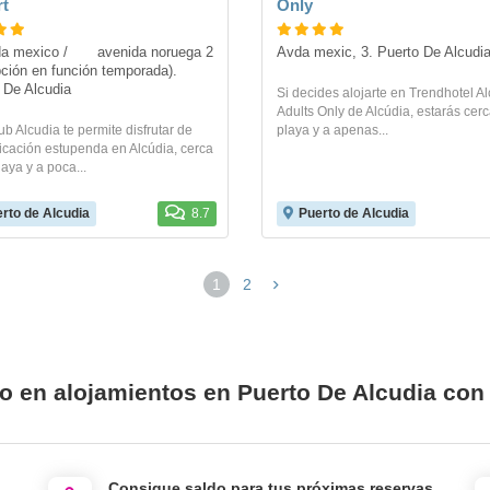
t
Only
o / 	avenida noruega 2 
Avda mexic, 3. Puerto De Alcudi
pción en función temporada). 
 De Alcudia
Si decides alojarte en Trendhotel Al
Adults Only de Alcúdia, estarás cerc
b Alcudia te permite disfrutar de
playa y a apenas...
icación estupenda en Alcúdia, cerca
laya y a poca...
rto de Alcudia
8.7
Puerto de Alcudia
1
2
io en alojamientos en Puerto De Alcudia con
Consigue saldo para tus próximas reservas