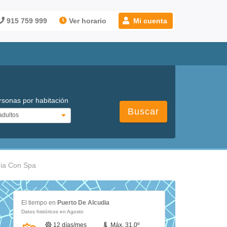
915 759 999
Ver horario
Mi cuenta
rsonas por habitación
Buscar
dia Con Spa
El tiempo en
Puerto De Alcudia
Datos históricos en Agosto
12 días/mes
Máx. 31.0º