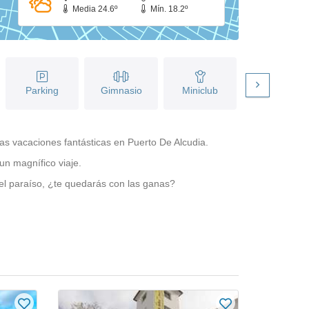
Media 24.6º
Mín. 18.2º
Menús
Parking
Gimnasio
Miniclub
dietéticos
nas vacaciones fantásticas en Puerto De Alcudia.
 un magnífico viaje.
el paraíso, ¿te quedarás con las ganas?