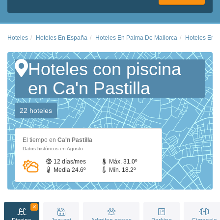
Hoteles
Hoteles En España
Hoteles En Palma De Mallorca
Hoteles En Ca
Hoteles con piscina
en Ca'n Pastilla
22 hoteles
El tiempo en
Ca'n Pastilla
Datos históricos en Agosto
12 días/mes
Máx. 31.0º
Media 24.6º
Mín. 18.2º