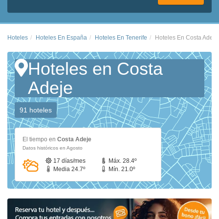
Hoteles
Hoteles En España
Hoteles En Tenerife
Hoteles En Costa Adeje
Hoteles en Costa
Adeje
91 hoteles
El tiempo en
Costa Adeje
Datos históricos en Agosto
17 días/mes
Máx. 28.4º
Media 24.7º
Mín. 21.0º