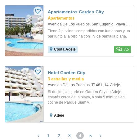
Apartamentos Garden City
Apartamentos
Avenida De Los Pueblos, San Eugenio. Playa De Las Américas
Tiene 2 piscinas compartidas con tumbonas y un
bar junto a la piscina con TV de pantalla plana.
Costa Adeje
7.5
Hotel Garden City
3 estrellas y media
Avenida De Los Pueblos, Tf-481, 14. Adeje
Si decides alojarte en Garden City de Adeje,
estarás cerca de la playa, a solo 5 minutos en
coche de Parque Siam y...
Adeje
1
2
3
4
5
(página