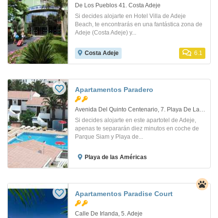
De Los Pueblos 41. Costa Adeje
Si decides alojarte en Hotel Villa de Adeje
Beach, te encontrarás en una fantástica zona de
Adeje (Costa Adeje) y...
Costa Adeje
6.1
Apartamentos Paradero
Avenida Del Quinto Centenario, 7. Playa De Las Americas
Si decides alojarte en este apartotel de Adeje,
apenas te separarán diez minutos en coche de
Parque Siam y Playa de...
Playa de las Américas
Apartamentos Paradise Court
Calle De Irlanda, 5. Adeje