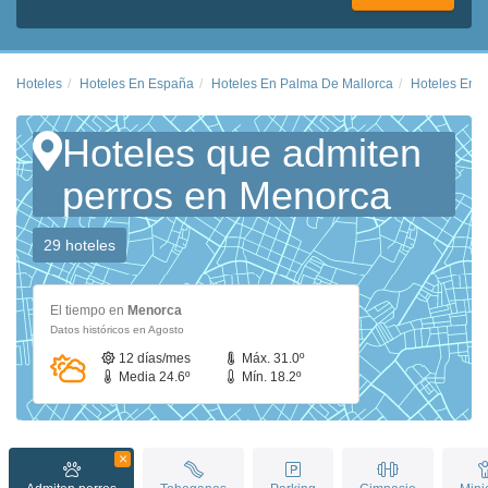
Hoteles
Hoteles En España
Hoteles En Palma De Mallorca
Hoteles En 
Hoteles que admiten
perros en Menorca
29 hoteles
El tiempo en
Menorca
Datos históricos en Agosto
12 días/mes
Máx. 31.0º
Media 24.6º
Mín. 18.2º