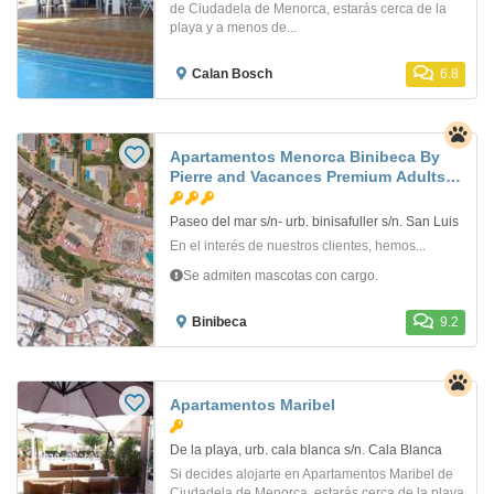
de Ciudadela de Menorca, estarás cerca de la
playa y a menos de...
Calan Bosch
6.8
Apartamentos Menorca Binibeca By
Pierre and Vacances Premium Adults
Only
Paseo del mar s/n- urb. binisafuller s/n. San Luis
En el interés de nuestros clientes, hemos...
Se admiten mascotas con cargo.
Binibeca
9.2
Apartamentos Maribel
De la playa, urb. cala blanca s/n. Cala Blanca
Si decides alojarte en Apartamentos Maribel de
Ciudadela de Menorca, estarás cerca de la playa