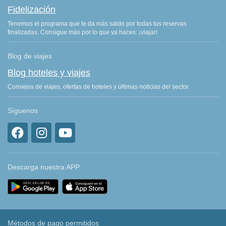
Fidelización
Tenemos el programa que te da más saldo por todas tus reservas
finalizadas. Consigue más por lo que ya haces: ¡viajar!
Blog de viajes
Blog hoteles y viajes
Consejos de viajes, ofertas de hoteles y últimas noticias del sector.
Síguenos
Descarga nuestra APP
Métodos de pago permitidos