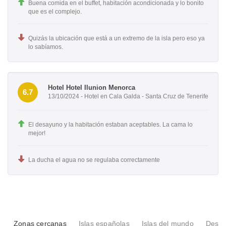
Buena comida en el buffet, habitación acondicionada y lo bonito
que es el complejo.
Quizás la ubicación que está a un extremo de la isla pero eso ya
lo sabíamos.
Hotel Hotel Ilunion Menorca
6.7
13/10/2024 - Hotel en Cala Galda - Santa Cruz de Tenerife
El desayuno y la habitación estaban aceptables. La cama lo
mejor!
La ducha el agua no se regulaba correctamente
Zonas cercanas
Islas españolas
Islas del mundo
Desti