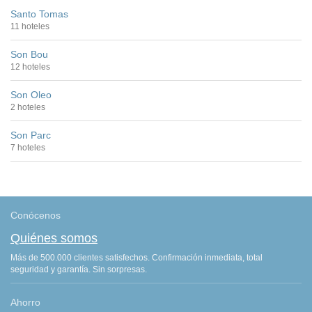
Santo Tomas
11 hoteles
Son Bou
12 hoteles
Son Oleo
2 hoteles
Son Parc
7 hoteles
Conócenos
Quiénes somos
Más de 500.000 clientes satisfechos. Confirmación inmediata, total
seguridad y garantía. Sin sorpresas.
Ahorro