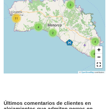
3
11
4
2
4
+
4
−
©
OpenStreetMap
contributors
Últimos comentarios de clientes en
alojamientos que admiten perros en