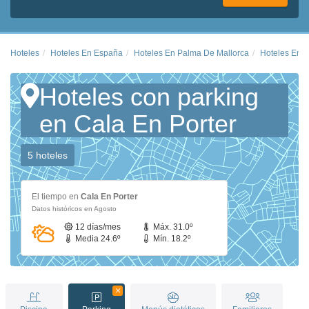
Hoteles
Hoteles En España
Hoteles En Palma De Mallorca
Hoteles En C
Hoteles con parking
en Cala En Porter
5 hoteles
El tiempo en
Cala En Porter
Datos históricos en Agosto
12 días/mes
Máx. 31.0º
Media 24.6º
Mín. 18.2º