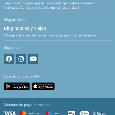
Tenemos el programa que te da más saldo por todas tus reservas
finalizadas. Consigue más por lo que ya haces: ¡viajar!
Blog de viajes
Blog hoteles y viajes
Consejos de viajes, ofertas de hoteles y últimas noticias del sector.
Síguenos
Descarga nuestra APP
Métodos de pago permitidos