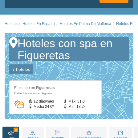
Hoteles
Hoteles En España
Hoteles En Palma De Mallorca
Hoteles En F
Hoteles con spa en
Figueretas
7 hoteles
El tiempo en
Figueretas
Datos históricos en Agosto
12 días/mes
Máx. 31.0º
Media 24.6º
Mín. 18.2º