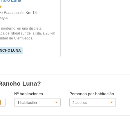
 Faro Luna
De Pasacaballo Km.18. 
uegos
o moderno, en una discreta
a del litoral sur de la isla, a 20 km
ciudad de Cienfuegos.
NCHO LUNA
n Rancho Luna?
Nº habitaciones
Personas por habitación