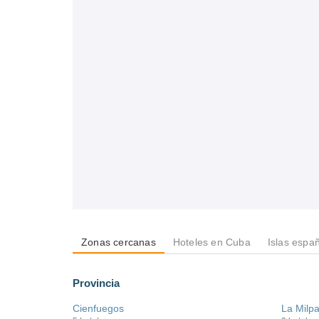
Zonas cercanas
Hoteles en Cuba
Islas espa
Provincia
Cienfuegos
La Milp