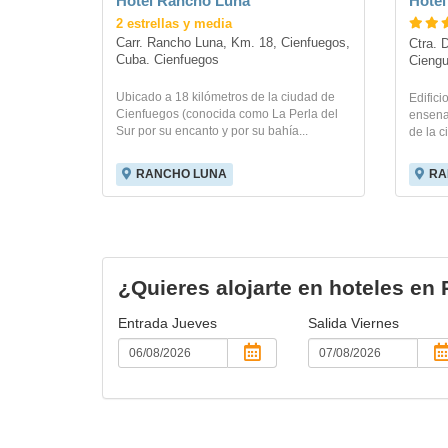
Hotel Rancho Luna
Hotel
2 estrellas y media
Carr. Rancho Luna, Km. 18, Cienfuegos, 
Ctra. 
Cuba. Cienfuegos
Cieng
Ubicado a 18 kilómetros de la ciudad de
Edifici
Cienfuegos (conocida como La Perla del
ensenad
Sur por su encanto y por su bahía...
de la 
RANCHO LUNA
RA
¿Quieres alojarte en hoteles e
Entrada
Jueves
Salida
Viernes