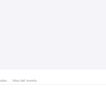
ñolas
Islas del mundo
a