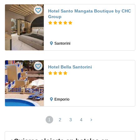
Hotel Santo Mangata Boutique by CHC
Group
Santorini
Hotel Bella Santorini
Emporio
1
2
3
4
(página
actual)