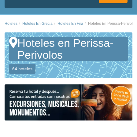
Hoteles
Hoteles En Grecia
Hoteles En Fira
Hoteles En Perissa-Perivolos
Hoteles en Perissa-
Perivolos
64 hoteles