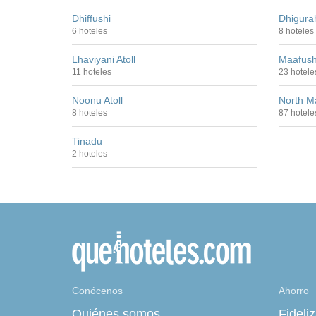
Dhiffushi
Dhigura
6 hoteles
8 hoteles
Lhaviyani Atoll
Maafush
11 hoteles
23 hotele
Noonu Atoll
North Ma
8 hoteles
87 hotele
Tinadu
2 hoteles
Conócenos
Ahorro
Quiénes somos
Fideli