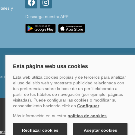
teles y
Descarga nuestra APP
 al 0%
Financia hasta en 12 meses o en 4 pagos sin
intereses
34 915759999