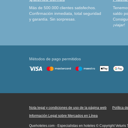
Más de 500.000 clientes satisfechos.
Tenemos
Confirmación inmediata, total seguridad
saldo po
y garantía. Sin sorpresas.
Consigu
¡viajar!
Métodos de pago permitidos
Nota legal y condiciones de uso de la página web
Política 
Información Legal sobre Mercados en Línea
Quehoteles.com - Especialistas en hoteles © Copyright Veturis