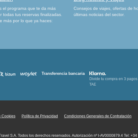
 el programa que te da más
Consejos de viajes, ofertas de ho
r todas tus reservas finalizadas.
últimas noticias del sector.
e más por lo que ya haces:
Transferencia bancaria
Divide tu compra en 3 pagos
TAE
de Cookies
Política de Privacidad
Condiciones Generales de Contratación
 Travel S.A. Todos los derechos reservados. Autorización nº I-AV0000879.4 Tel: +