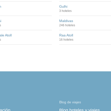
h
Gulhi
3 hoteles
i
Maldivas
s
246 hoteles
le Atoll
Raa Atoll
s
16 hoteles
Blog de viajes
zación
Blog hoteles y viajes