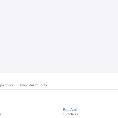
spañolas
Islas del mundo
Baa Atoll
s
18 hoteles