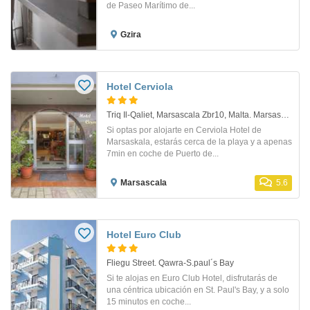
de Paseo Marítimo de...
Gzira
Hotel Cerviola
Triq Il-Qaliet, Marsascala Zbr10, Malta. Marsascala (Malta)
Si optas por alojarte en Cerviola Hotel de
Marsaskala, estarás cerca de la playa y a apenas
7min en coche de Puerto de...
Marsascala
5.6
Hotel Euro Club
Fliegu Street. Qawra-S.paul´s Bay
Si te alojas en Euro Club Hotel, disfrutarás de
una céntrica ubicación en St. Paul's Bay, y a solo
15 minutos en coche...