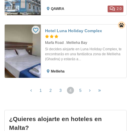
QAWRA
2.0
Hotel Luna Holiday Complex
Marfa Road . Mellieha Bay
Si decides alojarte en Luna Holiday Complex, te
encontrarás en una fantástica zona de Mellieha
(Ghadira) y estarás a...
Mellieha
1
2
3
4
5
(página
actual)
¿Quieres alojarte en hoteles en
Malta?