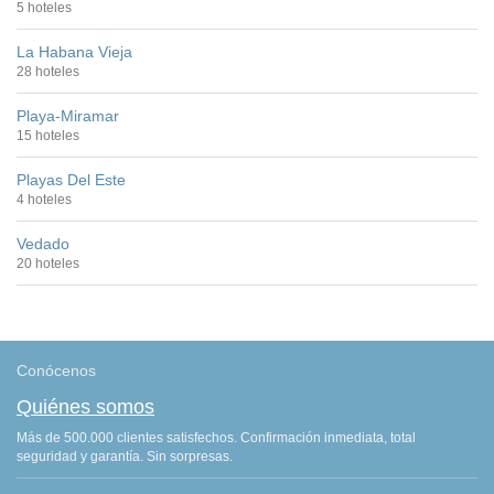
5 hoteles
La Habana Vieja
28 hoteles
Playa-Miramar
15 hoteles
Playas Del Este
4 hoteles
Vedado
20 hoteles
Conócenos
Quiénes somos
Más de 500.000 clientes satisfechos. Confirmación inmediata, total
seguridad y garantía. Sin sorpresas.