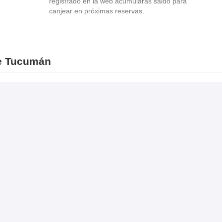
registrado en la web acumularás saldo para
canjear en próximas reservas.
De Tucumán