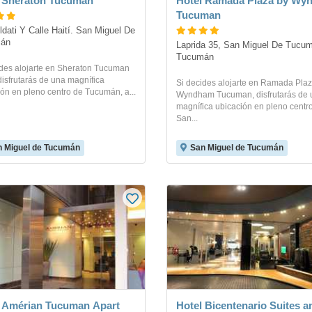
 Sheraton Tucuman
Hotel Ramada Plaza by Wy
Tucuman
ldati Y Calle Haití. San Miguel De 
án
Laprida 35, San Miguel De Tucum
Tucumán
ides alojarte en Sheraton Tucuman
disfrutarás de una magnífica
Si decides alojarte en Ramada Pla
ón en pleno centro de Tucumán, a...
Wyndham Tucuman, disfrutarás de 
magnífica ubicación en pleno centr
San...
 Miguel de Tucumán
San Miguel de Tucumán
 Amérian Tucuman Apart
Hotel Bicentenario Suites a