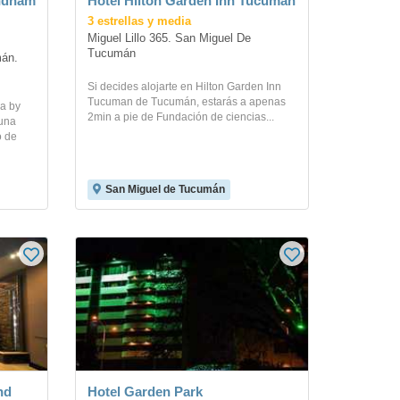
ndham
Hotel Hilton Garden Inn Tucuman
3 estrellas y media
Miguel Lillo 365. San Miguel De 
Tucumán
án. 
Si decides alojarte en Hilton Garden Inn
Tucuman de Tucumán, estarás a apenas
za by
2min a pie de Fundación de ciencias...
una
o de
San Miguel de Tucumán
nd
Hotel Garden Park