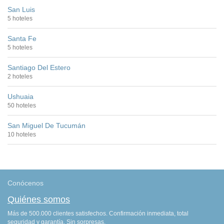
San Luis
5 hoteles
Santa Fe
5 hoteles
Santiago Del Estero
2 hoteles
Ushuaia
50 hoteles
San Miguel De Tucumán
10 hoteles
Conócenos
Quiénes somos
Más de 500.000 clientes satisfechos. Confirmación inmediata, total
seguridad y garantía. Sin sorpresas.