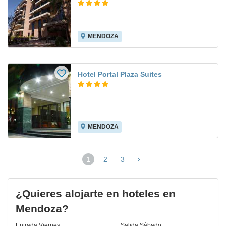
MENDOZA
Hotel Portal Plaza Suites
MENDOZA
1
2
3
(página
actual)
¿Quieres alojarte en hoteles en
Mendoza?
Entrada
Viernes
Salida
Sábado