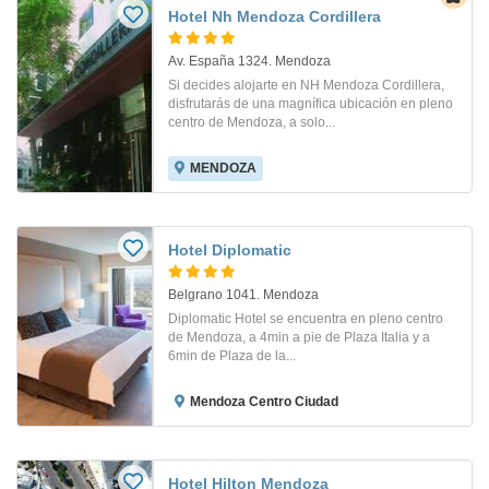
Hotel Nh Mendoza Cordillera
Av. España 1324. Mendoza
Si decides alojarte en NH Mendoza Cordillera,
disfrutarás de una magnífica ubicación en pleno
centro de Mendoza, a solo...
MENDOZA
Hotel Diplomatic
Belgrano 1041. Mendoza
Diplomatic Hotel se encuentra en pleno centro
de Mendoza, a 4min a pie de Plaza Italia y a
6min de Plaza de la...
Mendoza Centro Ciudad
Hotel Hilton Mendoza