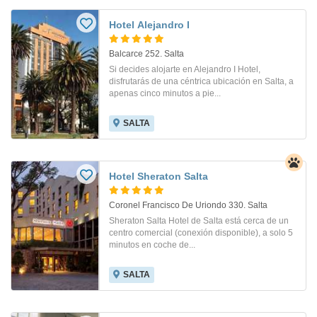
Hotel Alejandro I
Balcarce 252. Salta
Si decides alojarte en Alejandro I Hotel,
disfrutarás de una céntrica ubicación en Salta, a
apenas cinco minutos a pie...
SALTA
Hotel Sheraton Salta
Coronel Francisco De Uriondo 330. Salta
Sheraton Salta Hotel de Salta está cerca de un
centro comercial (conexión disponible), a solo 5
minutos en coche de...
SALTA