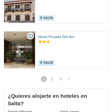
SALTA
Hotel Posada Del Sol
SALTA
1
2
3
(página
actual)
¿Quieres alojarte en hoteles en
Salta?
Entrada
Miércoles
Salida
Jueves