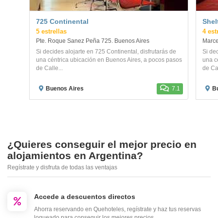
725 Continental
Shel
5 estrellas
4 est
Pte. Roque Sanez Peña 725. Buenos Aires
Marce
Si decides alojarte en 725 Continental, disfrutarás de
Si dec
una céntrica ubicación en Buenos Aires, a pocos pasos
una c
de Calle...
de Cal
Buenos Aires
7.1
B
¿Quieres conseguir el mejor precio en
alojamientos en Argentina?
Regístrate y disfruta de todas las ventajas
Accede a descuentos directos
Ahorra reservando en Quehoteles, regístrate y haz tus reservas
logueado para conseguir los mejores precios.