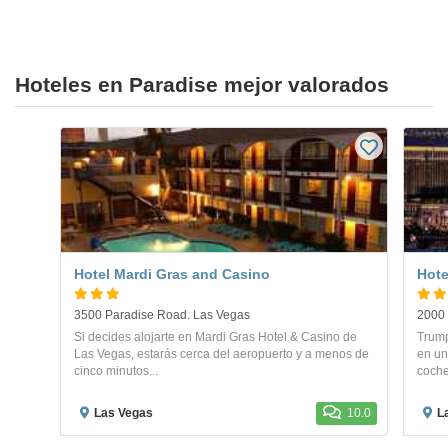
Hoteles en Paradise mejor valorados
Hotel Mardi Gras and Casino
Hote
3500 Paradise Road. Las Vegas
2000 
Si decides alojarte en Mardi Gras Hotel & Casino de
Trump
Las Vegas, estarás cerca del aeropuerto y a menos de
en un
cinco minutos...
coche
Las Vegas
10.0
L