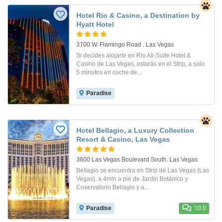
Hotel Rio & Casino, a Destination by
Hyatt Hotel
3700 W. Flamingo Road . Las Vegas
Si decides alojarte en Rio All-Suite Hotel &
Casino de Las Vegas, estarás en el Strip, a solo
5 minutos en coche de...
Paradise
Hotel Bellagio, a Luxury Collection
Resort & Casino, Las Vegas
3600 Las Vegas Boulevard South. Las Vegas
Bellagio se encuentra en Strip de Las Vegas (Las
Vegas), a 4min a pie de Jardín Botánico y
Coservatorio Bellagio y a...
Paradise
10.0