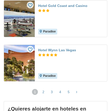
Hotel Gold Coast and Casino
Paradise
Hotel Wynn Las Vegas
Paradise
1
2
3
4
5
(página
actual)
¿Quieres alojarte en hoteles en