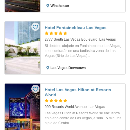
Winchester
Hotel Fontainebleau Las Vegas
2777 South Las Vegas Boulevard. Las Vegas
Si decides alojarte en Fontainebleau Las Vegas,
te encontrarás en una fantástica zona de Las
Vegas (Strip de Las Vegas)...
Las Vegas Downtown
Hotel Las Vegas Hilton at Resorts
World
999 Resorts World Avenue. Las Vegas
Las Vegas Hilton at Resorts World se encuentra
en pleno centro de Las Vegas, a solo 15 minutos
a pie de Centro...