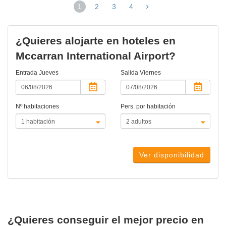
1
2
3
4
(página
actual)
¿Quieres alojarte en hoteles en
Mccarran International Airport?
Entrada
Jueves
Salida
Viernes
Nº habitaciones
Pers. por habitación
Ver disponibilidad
¿Quieres conseguir el mejor precio en