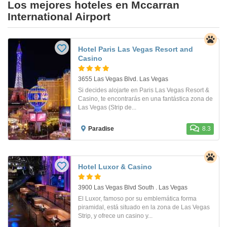
Los mejores hoteles en Mccarran
International Airport
Hotel Paris Las Vegas Resort and
Casino
3655 Las Vegas Blvd. Las Vegas
Si decides alojarte en Paris Las Vegas Resort &
Casino, te encontrarás en una fantástica zona de
Las Vegas (Strip de...
Paradise
8.3
Hotel Luxor & Casino
3900 Las Vegas Blvd South . Las Vegas
El Luxor, famoso por su emblemática forma
piramidal, está situado en la zona de Las Vegas
Strip, y ofrece un casino y...