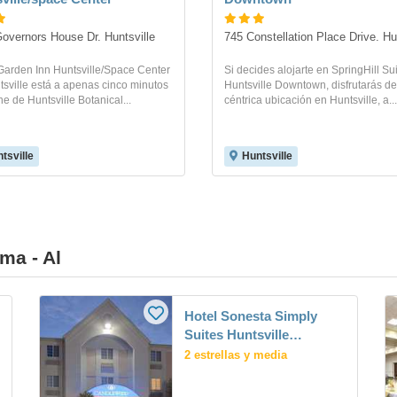
overnors House Dr. Huntsville
745 Constellation Place Drive. Hu
Garden Inn Huntsville/Space Center
Si decides alojarte en SpringHill Su
sville está a apenas cinco minutos
Huntsville Downtown, disfrutarás d
e de Huntsville Botanical...
céntrica ubicación en Huntsville, a...
tsville
Huntsville
ma - Al
Hotel Sonesta Simply
Suites Huntsville
Research Park
2 estrellas y media