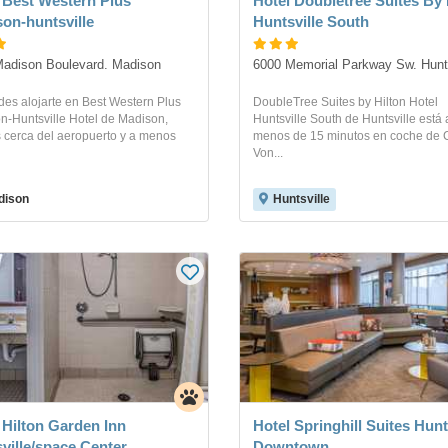
 Best Western Plus
Hotel Doubletree Suites By 
on-huntsville
Huntsville South
adison Boulevard. Madison
6000 Memorial Parkway Sw. Hunts
des alojarte en Best Western Plus
DoubleTree Suites by Hilton Hotel
n-Huntsville Hotel de Madison,
Huntsville South de Huntsville está 
s cerca del aeropuerto y a menos
menos de 15 minutos en coche de 
Von...
dison
Huntsville
 Hilton Garden Inn
Hotel Springhill Suites Hunt
ville/space Center
Downtown