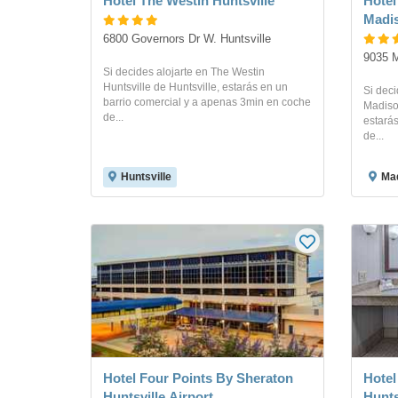
Hotel The Westin Huntsville
Hotel
Madis
6800 Governors Dr W. Huntsville
9035 M
Si decides alojarte en The Westin
Huntsville de Huntsville, estarás en un
Si deci
barrio comercial y a apenas 3min en coche
Madiso
de...
estará
de...
Huntsville
Ma
Hotel Four Points By Sheraton
Hotel
Huntsville Airport
Hunts