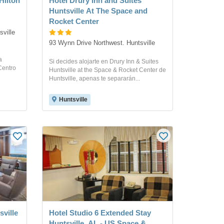
Hilton
Hotel Drury Inn and Suites
Huntsville At The Space and
Rocket Center
ville
93 Wynn Drive Northwest. Huntsville
a
Si decides alojarte en Drury Inn & Suites
Centro
Huntsville at the Space & Rocket Center de
Huntsville, apenas te separarán...
Huntsville
sville
Hotel Studio 6 Extended Stay
Huntsville, AL - US Space &