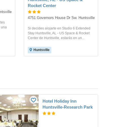
Rocket Center
ntsville
4751 Governors House Dr Sw. Huntsville
ites
e una
Si decides alojarte en Studio 6 Extended
Stay Huntsville, AL - US Space & Rocket
Center de Huntsville, estarás en un...
Huntsville
Hotel Holiday Inn
Huntsville-Research Park