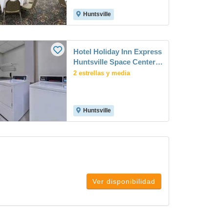
Huntsville
Hotel Holiday Inn Express
Huntsville Space Center,
An Ihg
2 estrellas y media
Huntsville
Ver disponibilidad