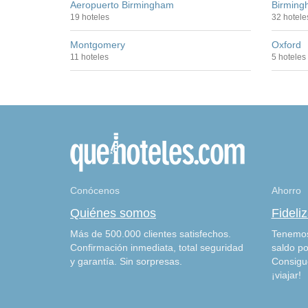
Aeropuerto Birmingham
Birming
19 hoteles
32 hotele
Montgomery
Oxford
11 hoteles
5 hoteles
Conócenos
Ahorro
Quiénes somos
Fideli
Más de 500.000 clientes satisfechos.
Tenemos
Confirmación inmediata, total seguridad
saldo po
y garantía. Sin sorpresas.
Consigu
¡viajar!