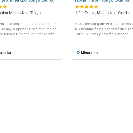
 Grand Nikko Tokyo Daiba
Hotel Hilton Tokyo Odaiba
Daiba Minato-Ku . Tokyo
1-9-1 Daiba, Minato-Ku . Odaiba
Nikko Tokyo Daiba se encuentra en
Si decides alojarte en Hilton Tokyo
(Tokio), a apenas cinco minutos en
te encontrarás en una fantástica zo
de Museo Nacional de Innovación...
Tokio (Minato) y estarás a menos...
ato-ku
Minato-ku