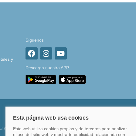
Síguenos
teles y
Descarga nuestra APP
 al 0%
Financia hasta en 12 meses o en 4 pagos sin
intereses