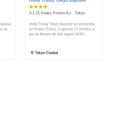
Hotel Trusty Tokyo Bayside
3-1-15 Ariake Koutou-Ku . Tokyo
 Odaiba,
Hotel Trusty Tokyo Bayside se encuentra
na de
en Ariake (Tokio), a apenas 15 minutos a
pie de Museo de arte digital MORI...
Tokyo Ciudad