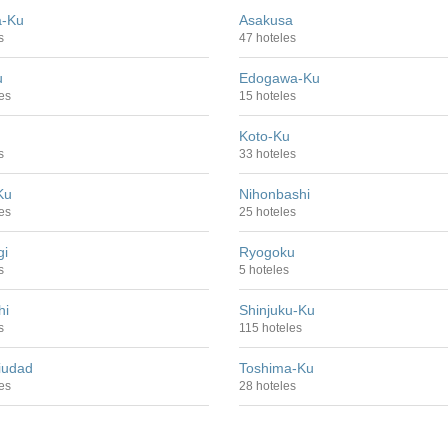
a-Ku
Asakusa
s
47 hoteles
u
Edogawa-Ku
es
15 hoteles
Koto-Ku
s
33 hoteles
Ku
Nihonbashi
es
25 hoteles
i
Ryogoku
s
5 hoteles
hi
Shinjuku-Ku
s
115 hoteles
iudad
Toshima-Ku
es
28 hoteles