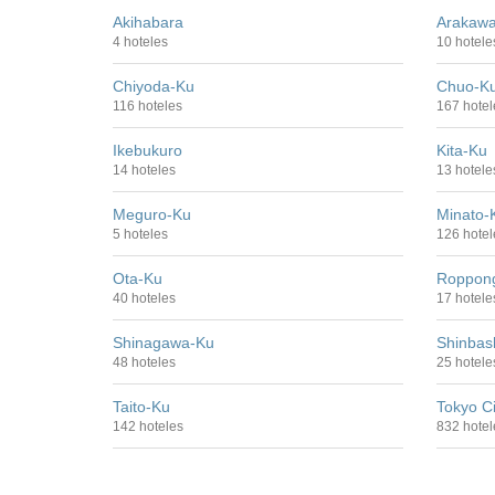
Akihabara
Arakaw
4 hoteles
10 hotele
Chiyoda-Ku
Chuo-K
116 hoteles
167 hotel
Ikebukuro
Kita-Ku
14 hoteles
13 hotele
Meguro-Ku
Minato-
5 hoteles
126 hotel
Ota-Ku
Roppong
40 hoteles
17 hotele
Shinagawa-Ku
Shinbas
48 hoteles
25 hotele
Taito-Ku
Tokyo C
142 hoteles
832 hotel