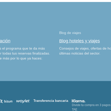
Blog de viajes
zación
Blog hoteles y viajes
 el programa que te da más
Consejos de viajes, ofertas de ho
r todas tus reservas finalizadas.
últimas noticias del sector.
e más por lo que ya haces:
Transferencia bancaria
Divide tu compra en 3 pagos
TAE