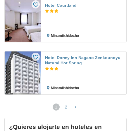
Hotel Courtland
Minamiishidocho
Hotel Dormy Inn Nagano Zenkounoyu
Natural Hot Spring
Minamiishidocho
1
2
(página
actual)
¿Quieres alojarte en hoteles en