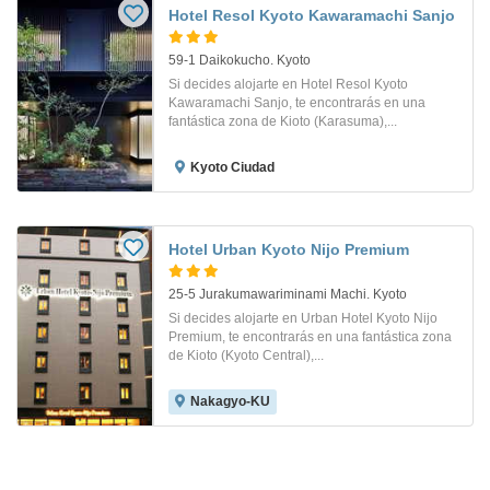
Hotel Resol Kyoto Kawaramachi Sanjo
59-1 Daikokucho. Kyoto
Si decides alojarte en Hotel Resol Kyoto
Kawaramachi Sanjo, te encontrarás en una
fantástica zona de Kioto (Karasuma),...
Kyoto Ciudad
Hotel Urban Kyoto Nijo Premium
25-5 Jurakumawariminami Machi. Kyoto
Si decides alojarte en Urban Hotel Kyoto Nijo
Premium, te encontrarás en una fantástica zona
de Kioto (Kyoto Central),...
Nakagyo-KU