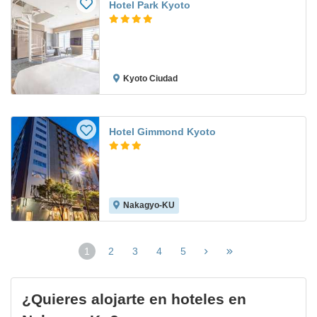
Hotel Park Kyoto
Kyoto Ciudad
Hotel Gimmond Kyoto
Nakagyo-KU
1
2
3
4
5
(página
actual)
¿Quieres alojarte en hoteles en