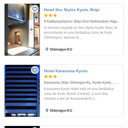
Hotel Ibis Styles Kyoto Shijo
8 Kakkyoyamacho Shijo-Dori Nishinodoin Higash. Kyoto
Si decides alojarte en Ibis Styles Kyoto Shijo, te
encontrarás en una fantástica zona de Kioto
(Shimogyo), apenas te...
Shimogyo-KU
Hotel Karasuma Kyoto
Karasuma Shijo Shimogyo-Ku, Kyoto Kyoto, ,. Kyoto
Karasuma Kyoto Hotel está en una fantástica
zona de Kioto (Kyoto Central), a solo diez
minutos a pie de Kawaramachi y...
Shimogyo-KU