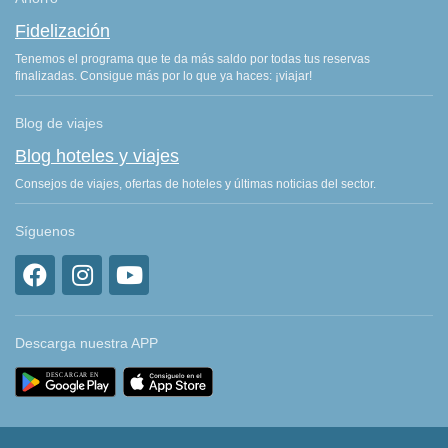
Fidelización
Tenemos el programa que te da más saldo por todas tus reservas
finalizadas. Consigue más por lo que ya haces: ¡viajar!
Blog de viajes
Blog hoteles y viajes
Consejos de viajes, ofertas de hoteles y últimas noticias del sector.
Síguenos
Descarga nuestra APP