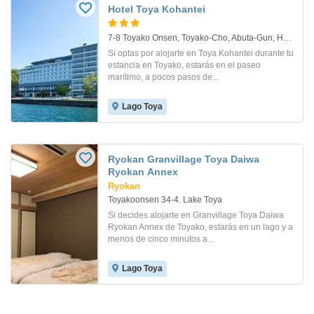
Hotel Toya Kohantei
7-8 Toyako Onsen, Toyako-Cho, Abuta-Gun, Hokkaido. Hokkaido
Si optas por alojarte en Toya Kohantei durante tu
estancia en Toyako, estarás en el paseo
marítimo, a pocos pasos de...
Lago Toya
Ryokan Granvillage Toya Daiwa
Ryokan Annex
Ryokan
Toyakoonsen 34-4. Lake Toya
Si decides alojarte en Granvillage Toya Daiwa
Ryokan Annex de Toyako, estarás en un lago y a
menos de cinco minutos a...
Lago Toya