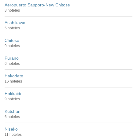
Aeropuerto Sapporo-New Chitose
8 hoteles
Asahikawa
5 hoteles
Chitose
9 hoteles
Furano
6 hoteles
Hakodate
16 hoteles
Hokkaido
9 hoteles
Kutchan
6 hoteles
Niseko
11 hoteles