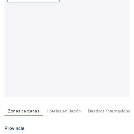
Zonas cercanas
Hoteles en Japón
Destinos Internacional
Provincia