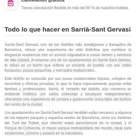
Cancelación gratuita
Tienes cancelación flexible en más del 90 % de nuestros hoteles.
Todo lo que hacer en Sarrià-Sant Gervasi
Sarrià-Sant Gervasi, uno de los distritos más prestigiosos y tranquilos de
Barcelona, ofrece una experiencia de vida distintiva que combina la
elegancia residencial con un acceso inigualable a zonas verdes y servicios
de alta calidad. Al reservar uno de los apartamentos en Sarrià-Sant Gervasi,
te sitúas en un barrio que retiene un encanto de pueblo con sus calles
tranquilas, plazas pequeñas, y mercados tradicionales.
Este distrito es conocido por sus zonas residenciales lujosas, colegios de
renombre y clínicas privadas, lo que lo hace especialmente popular entre
familias y profesionales. Sarrià, el corazón del distrito, aún conserva su
ambiente histórico con calles estrechas y boutiques independientes,
ofreciendo una experiencia de compra y gastronomía única lejos del bullicio
del centro de la ciudad.
Los apartamentos en Sarrià-Sant Gervasi también están cercanos a algunos
de los mejores parques y espacios verdes de Barcelona, como los Jardines
del Turó del Putxet, que ofrecen vistas panorámicas de la ciudad, y el
Parque de Collserola, el mayor parque metropolitano del mundo, ideal para
senderismo, ciclismo y paseos en la naturaleza.