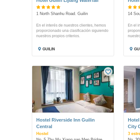
Hotel Guilin Lijiang Waterfall
Hotel
1 North Shanhu Road. Guilin
14 Sou
En el interés de nuestros clientes, hemos
En el i
proporcionado una clasificación siguiendo
proporc
nuestros propios criterios.
nuestro
GUILIN
GU
Hostel Riverside Inn Guilin
Hotel
Central
City 
Hostel
3 estr
No. 5 Zhu Mu Xiang,nan Men Bridge. 
No. 30 