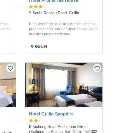
Hotel Aroma Tea House
9 South Ronghu Road. Guilin
 hemos
En el interés de nuestros clientes, hemos
guiendo
proporcionado una clasificación siguiendo
nuestros propios criterios.
GUILIN
Hotel Guilin Sapphire
9 Xicheng Road Pedestrian Street 
(Xicheng Lu Buxing Jie), Guilin, 541002, 
. Guilin