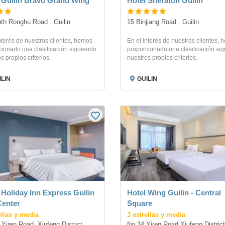
 Guilin Bravo Grand Wing
Hotel Sheraton Guilin
th Ronghu Road . Guilin
15 Binjiang Road . Guilin
nterés de nuestros clientes, hemos
En el interés de nuestros clientes,
ionado una clasificación siguiendo
proporcionado una clasificación si
s propios criterios.
nuestros propios criterios.
ILIN
GUILIN
 Holiday Inn Express Guilin
Hotel Wing Guilin - Central
Center
Square
ellas y media
3 estrellas y media
Yiren Road, Xiufeng District, 
No 34 Yiren Road Xiufeng District