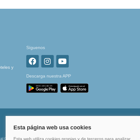
Síguenos
teles y
Descarga nuestra APP
 al 0%
Financia hasta en 12 meses o en 4 pagos sin