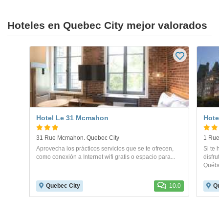
Hoteles en Quebec City mejor valorados
Hotel Le 31 Mcmahon
Hote
31 Rue Mcmahon. Quebec City
1 Rue
Aprovecha los prácticos servicios que se te ofrecen,
Si te
como conexión a Internet wifi gratis o espacio para...
disfr
Québec
Quebec City
10.0
Q