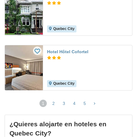
Quebec City
Hotel Hôtel Cofortel
Quebec City
1
2
3
4
5
(página
actual)
¿Quieres alojarte en hoteles en
Quebec City?