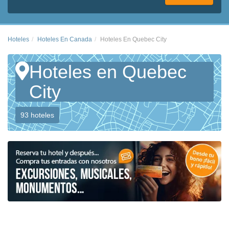
Hoteles
Hoteles En Canada
Hoteles En Quebec City
Hoteles en Quebec
City
93 hoteles