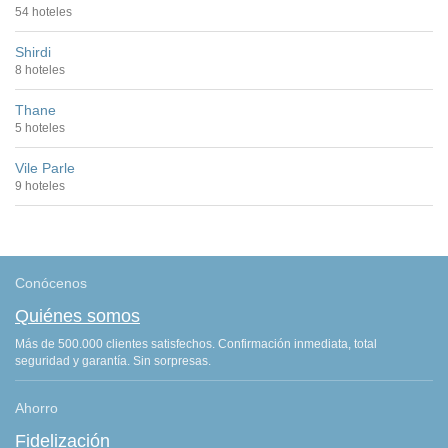
54 hoteles
Shirdi
8 hoteles
Thane
5 hoteles
Vile Parle
9 hoteles
Conócenos
Quiénes somos
Más de 500.000 clientes satisfechos. Confirmación inmediata, total
seguridad y garantía. Sin sorpresas.
Ahorro
Fidelización