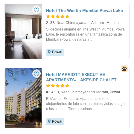
Hotel The Westin Mumbai Powai Lake
2- 3B, Near Chinmayanand Ashram . Mumbai
Si decides alojarte en The Westin Mumbai Powai
Lake, te encontrarás en una fantástica zona de
Mumbai (Powai), estarás a...
Powai
Hotel MARRIOTT EXECUTIVE
APARTMENTS- LAKESIDE CHALET
MUM
#2 & 3B, Near Chinmayanand Ashram, Powai Mumbai 400 087 India. Mumbai
El Marriott Executive Apartments ofrece
alojamientos de lujo con increíbles vistas al lago
o las colinas. Tiene piscinas...
Powai