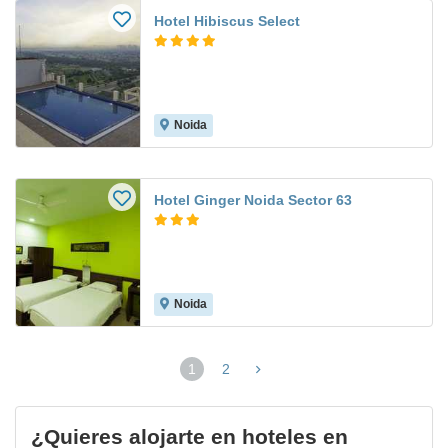
Hotel Hibiscus Select
Noida
Hotel Ginger Noida Sector 63
Noida
1
2
(página
actual)
¿Quieres alojarte en hoteles en