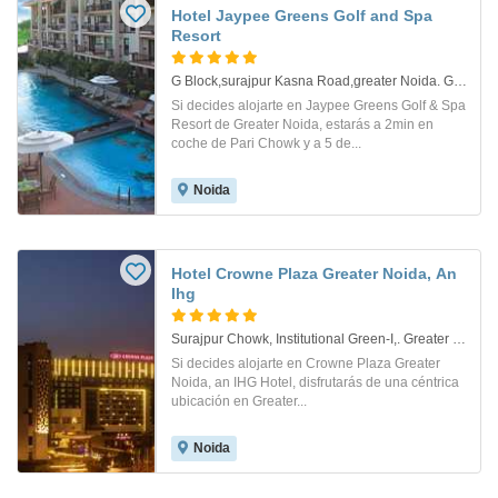
Hotel Jaypee Greens Golf and Spa
Resort
G Block,surajpur Kasna Road,greater Noida. Greater Noida
Si decides alojarte en Jaypee Greens Golf & Spa
Resort de Greater Noida, estarás a 2min en
coche de Pari Chowk y a 5 de...
Noida
Hotel Crowne Plaza Greater Noida, An
Ihg
Surajpur Chowk, Institutional Green-I,. Greater Noida
Si decides alojarte en Crowne Plaza Greater
Noida, an IHG Hotel, disfrutarás de una céntrica
ubicación en Greater...
Noida