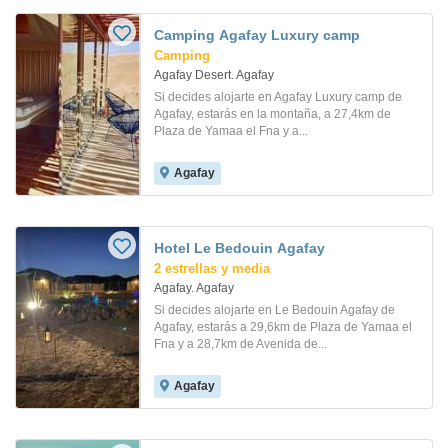
Camping Agafay Luxury camp
Camping
Agafay Desert. Agafay
Si decides alojarte en Agafay Luxury camp de
Agafay, estarás en la montaña, a 27,4km de
Plaza de Yamaa el Fna y a...
Agafay
Hotel Le Bedouin Agafay
2 estrellas y media
Agafay. Agafay
Si decides alojarte en Le Bedouin Agafay de
Agafay, estarás a 29,6km de Plaza de Yamaa el
Fna y a 28,7km de Avenida de...
Agafay