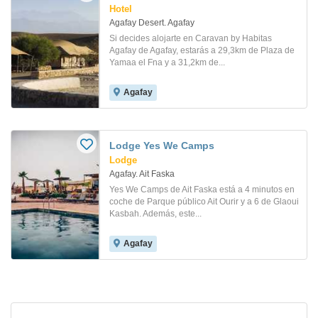
Hotel
Agafay Desert. Agafay
Si decides alojarte en Caravan by Habitas
Agafay de Agafay, estarás a 29,3km de Plaza de
Yamaa el Fna y a 31,2km de...
Agafay
Lodge Yes We Camps
Lodge
Agafay. Ait Faska
Yes We Camps de Ait Faska está a 4 minutos en
coche de Parque público Ait Ourir y a 6 de Glaoui
Kasbah. Además, este...
Agafay