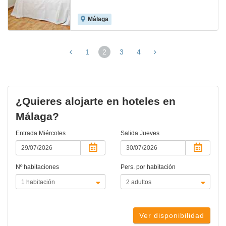
Málaga
1
2
3
4
(página
actual)
¿Quieres alojarte en hoteles en
Málaga?
Entrada
Miércoles
Salida
Jueves
Nº habitaciones
Pers. por habitación
Ver disponibilidad