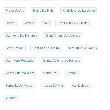
Playa De Aro
Playa De Pals
Riudellots De La Selva
Roses
S'agaró
Salt
San Feliu De Guixols
San Feliu De Pallarols
Sant Antoni De Calonge
Sant Gregori
Sant Hilari Sacalm
Sant Julià De Ramis
Sant Pere Pescador
Santa Coloma De Farners
Santa Cristina D´aro
Santa Pau
Tamariu
Torroella De Montgrí
Tossa De Mar
Vall-Llobrega
Viladrau