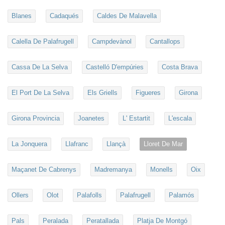
Blanes
Cadaqués
Caldes De Malavella
Calella De Palafrugell
Campdevànol
Cantallops
Cassa De La Selva
Castelló D'empúries
Costa Brava
El Port De La Selva
Els Griells
Figueres
Girona
Girona Provincia
Joanetes
L' Estartit
L'escala
La Jonquera
Llafranc
Llançà
Lloret De Mar
Maçanet De Cabrenys
Madremanya
Monells
Oix
Ollers
Olot
Palafolls
Palafrugell
Palamós
Pals
Peralada
Peratallada
Platja De Montgó