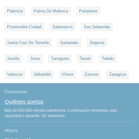
Palencia
Palma De Mallorca
Pamplona
Pontevedra Ciudad
Salamanca
San Sebastián
Santa Cruz De Tenerife
Santander
Segovia
Sevilla
Soria
Tarragona
Teruel
Toledo
Valencia
Valladolid
Vitoria
Zamora
Zaragoza
Conócenos
Quiénes somos
Más de 500.000 clientes satisfechos. Confirmación inmediata, total
seguridad y garantía. Sin sorpresas.
Ahorro