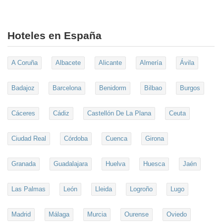
Hoteles en España
A Coruña
Albacete
Alicante
Almería
Ávila
Badajoz
Barcelona
Benidorm
Bilbao
Burgos
Cáceres
Cádiz
Castellón De La Plana
Ceuta
Ciudad Real
Córdoba
Cuenca
Girona
Granada
Guadalajara
Huelva
Huesca
Jaén
Las Palmas
León
Lleida
Logroño
Lugo
Madrid
Málaga
Murcia
Ourense
Oviedo