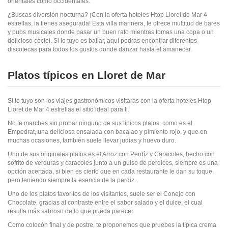
orientales como occidentales.
¿Buscas diversión nocturna? ¡Con la oferta hoteles Htop Lloret de Mar 4
estrellas, la tienes asegurada! Esta villa marinera, te ofrece multitud de bares
y pubs musicales donde pasar un buen rato mientras tomas una copa o un
delicioso cóctel. Si lo tuyo es bailar, aquí podrás encontrar diferentes
discotecas para todos los gustos donde danzar hasta el amanecer.
Platos típicos en Lloret de Mar
Si lo tuyo son los viajes gastronómicos visitarás con la oferta hoteles Htop
Lloret de Mar 4 estrellas el sitio ideal para ti.
No te marches sin probar ninguno de sus típicos platos, como es el
Empedrat, una deliciosa ensalada con bacalao y pimiento rojo, y que en
muchas ocasiones, también suele llevar judías y huevo duro.
Uno de sus originales platos es el Arroz con Perdíz y Caracoles, hecho con
sofrito de verduras y caracoles junto a un guiso de perdices, siempre es una
opción acertada, si bien es cierto que en cada restaurante le dan su toque,
pero teniendo siempre la esencia de la perdiz.
Uno de los platos favoritos de los visitantes, suele ser el Conejo con
Chocolate, gracias al contraste entre el sabor salado y el dulce, el cual
resulta más sabroso de lo que pueda parecer.
Como colocón final y de postre, te proponemos que pruebes la típica crema