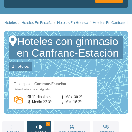
Hoteles
Hoteles En España
Hoteles En Huesca
Hoteles En Canfranc-Es
Hoteles con gimnasio
en Canfranc-Estación
2 hoteles
El tiempo en
Canfranc-Estación
Datos históricos en Agosto
11 días/mes
Máx. 30.2º
Media 23.3º
Mín. 16.3º