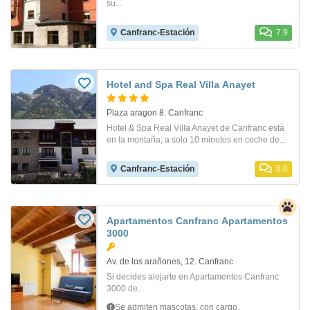
su...
Canfranc-Estación
7.9
Hotel and Spa Real Villa Anayet
Plaza aragon 8. Canfranc
Hotel & Spa Real Villa Anayet de Canfranc está
en la montaña, a solo 10 minutos en coche de...
Canfranc-Estación
6.0
Apartamentos Canfranc Apartamentos
3000
Av. de los arañones, 12. Canfranc
Si decides alojarte en Apartamentos Canfranc
3000 de...
Se admiten mascotas, con cargo.