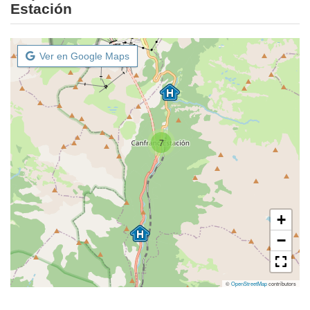
Estación
Ver en Google Maps
7
+
−
©
OpenStreetMap
contributors