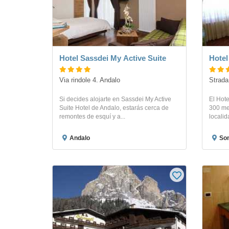
Hotel Sassdei My Active Suite
Hotel
Via rindole 4. Andalo
Strada
Si decides alojarte en Sassdei My Active
El Hote
Suite Hotel de Andalo, estarás cerca de
300 met
remontes de esquí y a...
localid
Andalo
So