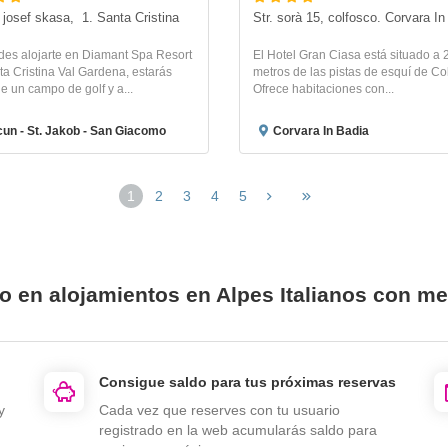
 josef skasa,  1. Santa Cristina
Str. sorà 15, colfosco. Corvara In
des alojarte en Diamant Spa Resort
El Hotel Gran Ciasa está situado a 
a Cristina Val Gardena, estarás
metros de las pistas de esquí de Co
e un campo de golf y a...
Ofrece habitaciones con...
un - St. Jakob - San Giacomo
Corvara In Badia
1
2
3
4
5
o en alojamientos en Alpes Italianos con m
Consigue saldo para tus próximas reservas
y
Cada vez que reserves con tu usuario
registrado en la web acumularás saldo para