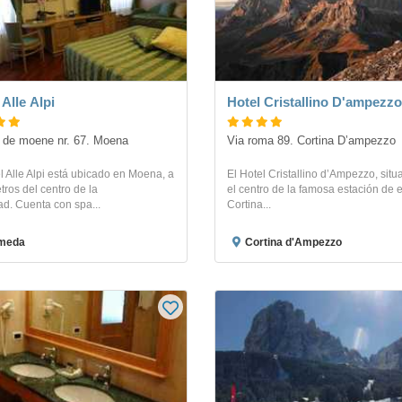
 Alle Alpi
Hotel Cristallino D'ampezzo
 de moene nr. 67. Moena
Via roma 89. Cortina Dʼampezzo
l Alle Alpi está ubicado en Moena, a
El Hotel Cristallino d’Ampezzo, sit
ros del centro de la
el centro de la famosa estación de 
ad. Cuenta con spa...
Cortina...
meda
Cortina d'Ampezzo