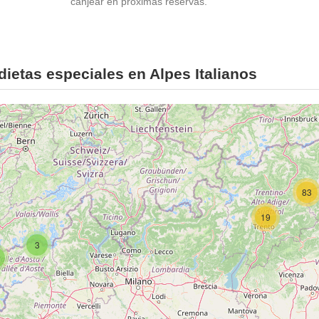
canjear en próximas reservas.
ietas especiales en Alpes Italianos
83
19
3