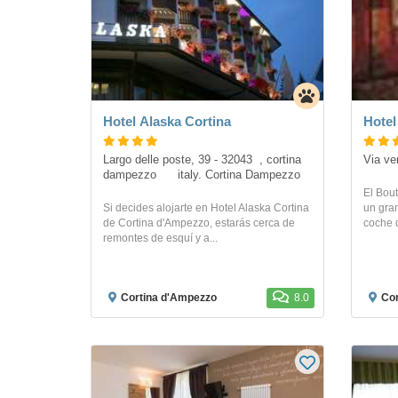
Hotel Alaska Cortina
Hotel
Largo delle poste, 39 - 32043  , cortina 
Via ve
dampezzo      italy. Cortina Dampezzo
El Bout
Si decides alojarte en Hotel Alaska Cortina
un gra
de Cortina d'Ampezzo, estarás cerca de
coche 
remontes de esquí y a...
Cortina d'Ampezzo
8.0
Cor