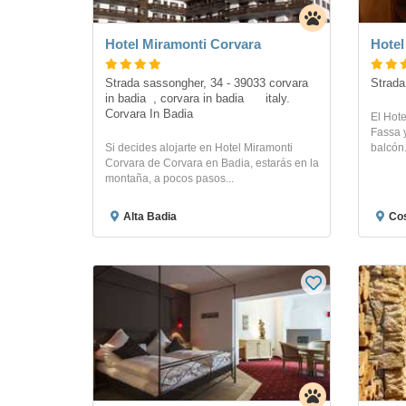
Hotel Miramonti Corvara
Hotel
Strada sassongher, 34 - 39033 corvara 
Strada
in badia  , corvara in badia      italy. 
Corvara In Badia
El Hote
Fassa 
Si decides alojarte en Hotel Miramonti
balcón
Corvara de Corvara en Badia, estarás en la
montaña, a pocos pasos...
Alta Badia
Co