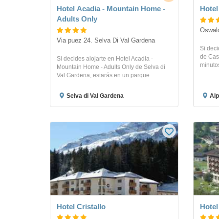
Hotel Acadia - Mountain Home -
Hotel
Adults Only
Oswald
Via puez 24. Selva Di Val Gardena
Si deci
de Cast
Si decides alojarte en Hotel Acadia -
minutos
Mountain Home - Adults Only de Selva di
Val Gardena, estarás en un parque...
Selva di Val Gardena
Alp
Hotel Cristallo
Hotel