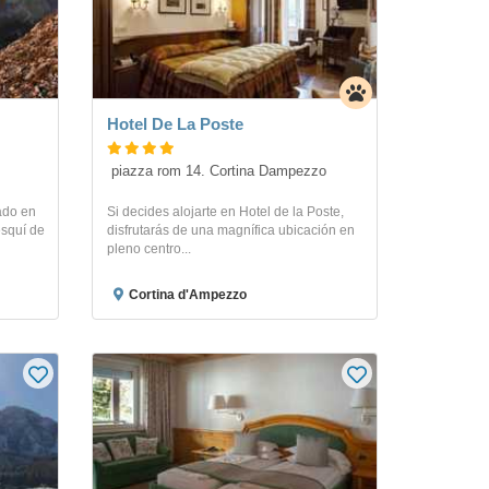
Hotel De La Poste
 piazza rom 14. Cortina Dampezzo
uado en
Si decides alojarte en Hotel de la Poste,
esquí de
disfrutarás de una magnífica ubicación en
pleno centro...
Cortina d'Ampezzo