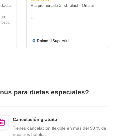
 Badia
Via promenade 3. st. ulrich. Ortisei
200
L
lfosco.
Dolomiti Superski
enús para dietas especiales?
Cancelación gratuita
Tienes cancelación flexible en más del 90 % de
nuestros hoteles.