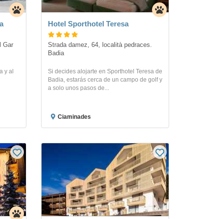
a
Hotel Sporthotel Teresa
l Gar
Strada damez, 64, località pedraces. 
Badia
a y al
Si decides alojarte en Sporthotel Teresa de
Badia, estarás cerca de un campo de golf y
a solo unos pasos de...
Ciaminades