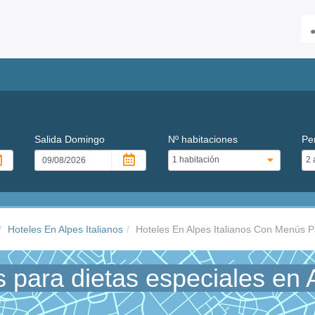
Salida
Domingo
Nº habitaciones
Pe
Hoteles En Alpes Italianos
Hoteles En Alpes Italianos Con Menús P
para dietas especiales en A