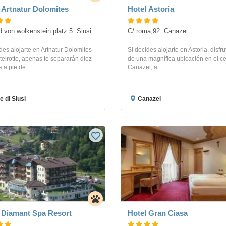
 Artnatur Dolomites
Hotel Astoria
 von wolkenstein platz 5. Siusi
C/ roma,92. Canazei
des alojarte en Artnatur Dolomites
Si decides alojarte en Astoria, disfr
elrotto, apenas te separarán diez
de una magnífica ubicación en el ce
 a pie de...
Canazei, a...
e di Siusi
Canazei
 Diamant Spa Resort
Hotel Gran Ciasa