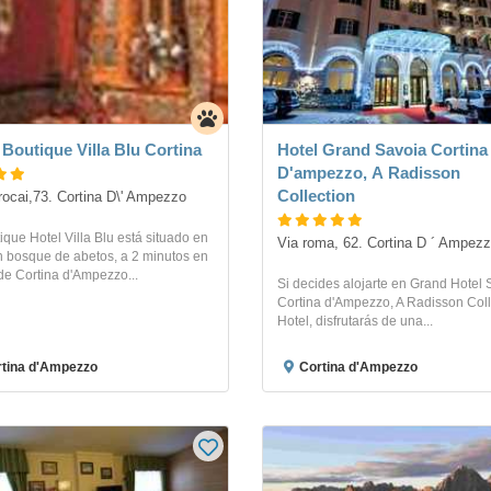
 Boutique Villa Blu Cortina
Hotel Grand Savoia Cortina
D'ampezzo, A Radisson
Collection
rocai,73. Cortina D\' Ampezzo
ique Hotel Villa Blu está situado en
Via roma, 62. Cortina D ´ Ampez
n bosque de abetos, a 2 minutos en
de Cortina d'Ampezzo...
Si decides alojarte en Grand Hotel 
Cortina d'Ampezzo, A Radisson Coll
Hotel, disfrutarás de una...
tina d'Ampezzo
Cortina d'Ampezzo