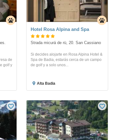
Hotel Rosa Alpina and Spa
es. 
Strada micurá de rü, 20. San Cassiano
Si decides alojarte en Rosa Alpina Hotel &
eresa de
Spa de Badia, estarás cerca de un campo
 golf y
de golf y a solo unos...
Alta Badia