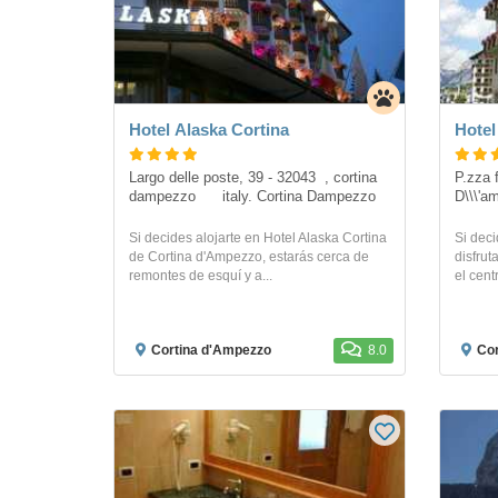
Hotel Alaska Cortina
Hotel
Largo delle poste, 39 - 32043  , cortina 
P.zza f
dampezzo      italy. Cortina Dampezzo
D\\\'a
Si decides alojarte en Hotel Alaska Cortina
Si deci
de Cortina d'Ampezzo, estarás cerca de
disfrut
remontes de esquí y a...
el centr
Cortina d'Ampezzo
8.0
Cor