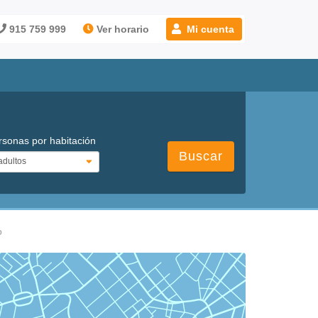
915 759 999
Ver horario
Mi cuenta
rsonas por habitación
Buscar
o