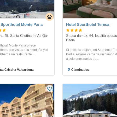
 Sporthotel Monte Pana
Hotel Sporthotel Teresa
ana 45. Santa Cristina In Val Gar
Strada damez, 64, località pedrac
Badia
rthotel Monte Pana ofrece
iones con vistas a la montaña y al
Si decides alojarte en Sporthotel T
 Alberga un restaurante...
Badia, estarás cerca de un campo de
a solo unos pasos de...
ta Cristina Valgardena
Ciaminades