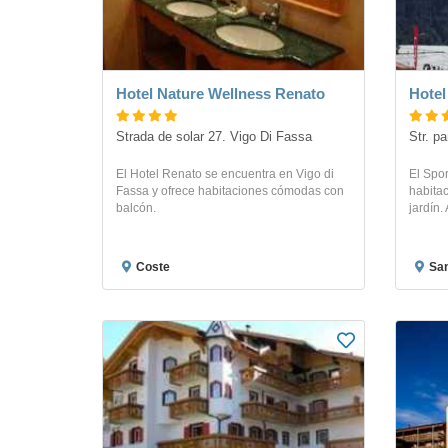
Hotel Nature Wellness Renato
Hotel
Strada de solar 27. Vigo Di Fassa
Str. p
El Hotel Renato se encuentra en Vigo di
El Spo
Fassa y ofrece habitaciones cómodas con
habitac
balcón.
jardín.
Coste
San