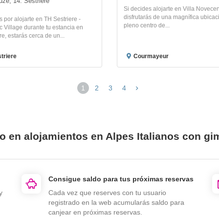
uze, 14. Sestriere
Si decides alojarte en Villa Novecen
disfrutarás de una magnífica ubicac
s por alojarte en TH Sestriere -
pleno centro de...
 Village durante tu estancia en
re, estarás cerca de un...
triere
Courmayeur
1
2
3
4
o en alojamientos en Alpes Italianos con g
Consigue saldo para tus próximas reservas
y
Cada vez que reserves con tu usuario
registrado en la web acumularás saldo para
canjear en próximas reservas.