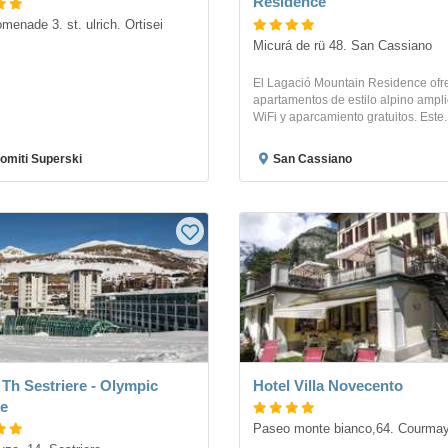
Residence
menade 3. st. ulrich. Ortisei
Micurá de rü 48. San Cassiano
El Lagació Mountain Residence ofr
apartamentos de estilo alpino ampli
WiFi y aparcamiento gratuitos. Este..
omiti Superski
San Cassiano
 Th Sestriere - Olympic
Hotel Villa Novecento
ge
Paseo monte bianco,64. Courma