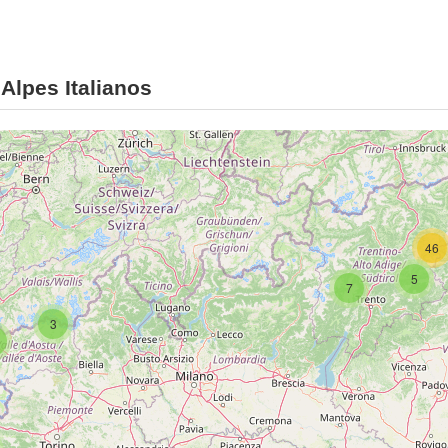
Alpes Italianos
46
5
7
3