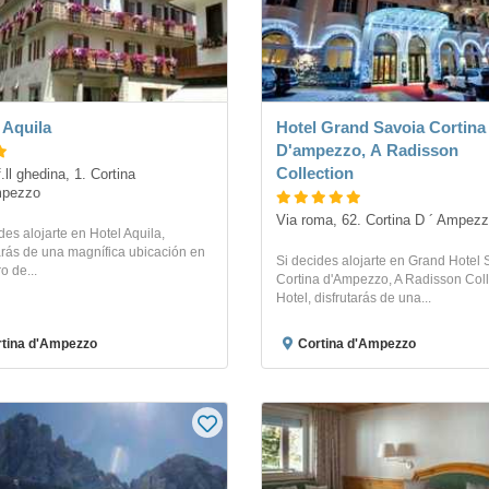
 Aquila
Hotel Grand Savoia Cortina
D'ampezzo, A Radisson
Collection
.ll ghedina, 1. Cortina 
mpezzo
Via roma, 62. Cortina D ´ Ampez
des alojarte en Hotel Aquila,
arás de una magnífica ubicación en
Si decides alojarte en Grand Hotel 
o de...
Cortina d'Ampezzo, A Radisson Coll
Hotel, disfrutarás de una...
tina d'Ampezzo
Cortina d'Ampezzo