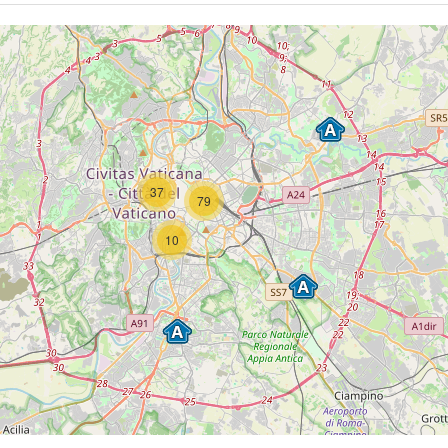
37
79
10