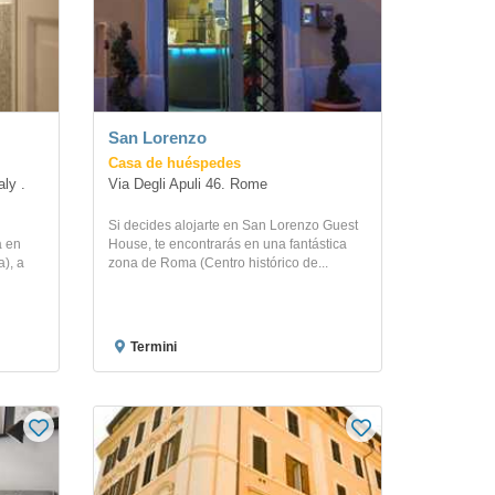
San Lorenzo
Casa de huéspedes
y . 
Via Degli Apuli 46. Rome
Si decides alojarte en San Lorenzo Guest
a en
House, te encontrarás en una fantástica
), a
zona de Roma (Centro histórico de...
Termini