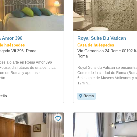
 Amor 396
Royal Suite Du Vatican
de huéspedes
Casa de huéspedes
egorio Vii 396. Rome
Via Germanico 24 Rome 00192 Ital
Roma
ides alojarte en Roma Amor 396
ouse, disfrutarás de una céntrica
Royal Suite du Vatican se encuentr
ión en Roma, y apenas te
Centro de la ciudad de Roma (Roma
án...
5min a pie de Museos Vaticanos y a
12min...
elio
Roma