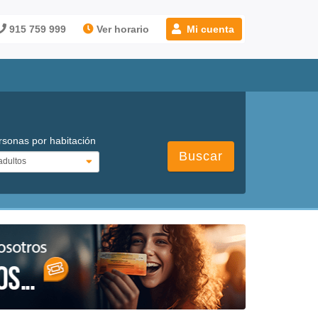
915 759 999
Ver horario
Mi cuenta
rsonas por habitación
Buscar