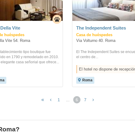
 Della Vite
The Independent Suites
de huéspedes
Casa de huéspedes
lla Vite 54. Roma
Via Volturno 40. Roma
tablecimiento tipo boutique fue
El The Independent Suites se encue
uido en 1790 y remodelado en 2010.
el centro de...
elegante casa señorial que ofrece...
El hotel no dispone de recepció
ma
Roma
1
...
6
7
(página
actual)
n Roma?