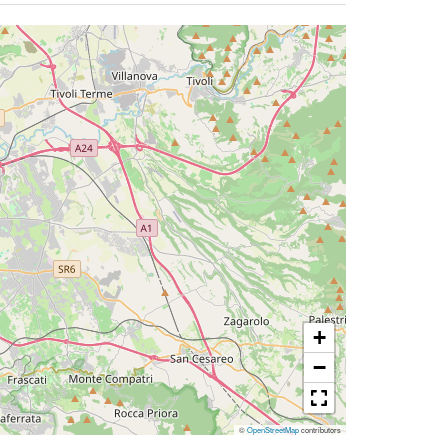
+
−
©
OpenStreetMap
contributors