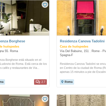
denza Borghese
Residenza Canova Tadolini
de huéspedes
Casa de huéspedes
gna 55. Roma
Via Del Babuino, 151 . Rome - Pia
Spagna-F
nza Borghese está situado en el
o Ludovisi de Roma. Está cerca de los
Residenza Canova Tadolini se enc
 cafés y restaurantes de Via...
en Centro de la ciudad de Roma (R
apenas 15 minutos a pie de Escalina
ma
2.7
Roma