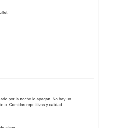
ffet.
.
onado por la noche lo apagan. No hay un
cinto. Comidas repetitivas y calidad
 de playa.