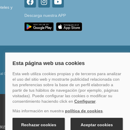
teles y
Descarga nuestra APP
 al 0%
Financia hasta en 12 meses o en 4 pagos sin
intereses
34 915759999