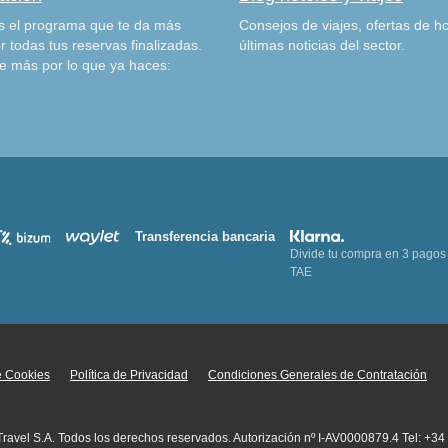
 el programa que te da más
Consejos de viajes, ofertas de ho
r todas tus reservas finalizadas.
últimas noticias del sector.
e más por lo que ya haces:
Transferencia bancaria
Divide tu compra en 3 pagos
TAE
de Cookies
Política de Privacidad
Condiciones Generales de Contratación
 Travel S.A. Todos los derechos reservados. Autorización nº I-AV0000879.4 Tel: +