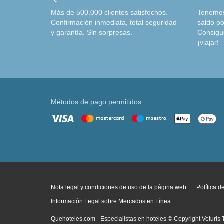
Más de 500.000 clientes satisfechos.
Tenemos
Confirmación inmediata, total seguridad
saldo po
y garantía. Sin sorpresas.
Consigu
¡viajar!
Métodos de pago permitidos
Nota legal y condiciones de uso de la página web
Política 
Información Legal sobre Mercados en Línea
Quehoteles.com - Especialistas en hoteles © Copyright Veturis